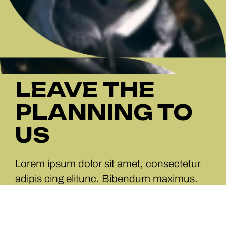
LEAVE THE
PLANNING TO
US
Lorem ipsum dolor sit amet, consectetur
adipis cing elitunc. Bibendum maximus.
READ MORE